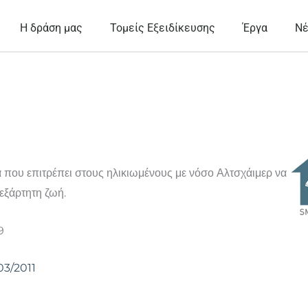
Η δράση μας
Τομείς Εξειδίκευσης
Έργα
Ν
που επιτρέπει στους ηλικιωμένους με νόσο Αλτσχάιμερ να
νεξάρτητη ζωή.
9
03/2011