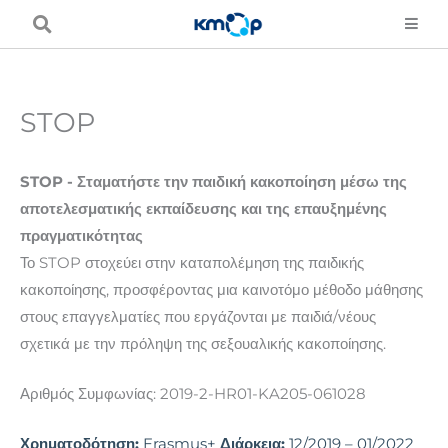
Μετάβαση
στο
περιεχόμενο
STOP
STOP - Σταματήστε την παιδική κακοποίηση μέσω της
αποτελεσματικής εκπαίδευσης και της επαυξημένης
πραγματικότητας
Το STOP στοχεύει στην καταπολέμηση της παιδικής
κακοποίησης, προσφέροντας μια καινοτόμο μέθοδο μάθησης
στους επαγγελματίες που εργάζονται με παιδιά/νέους
σχετικά με την πρόληψη της σεξουαλικής κακοποίησης.
Αριθμός Συμφωνίας: 2019-2-HR01-KA205-061028
Χρηματοδότηση:
Erasmus+
Διάρκεια:
12/2019 – 01/2022