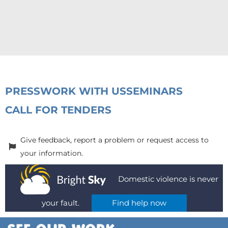
PRESS
WORK WITH US
SEMINARS
CALL FOR TENDERS
Give feedback, report a problem or request access to
your information.
Domestic violence is never
your fault.
Find help now