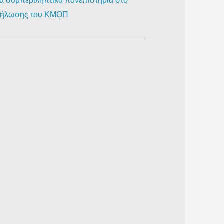
ια συμπεριληπτικά πανεπιστήμια στο
κδήλωσης του ΚΜΟΠ