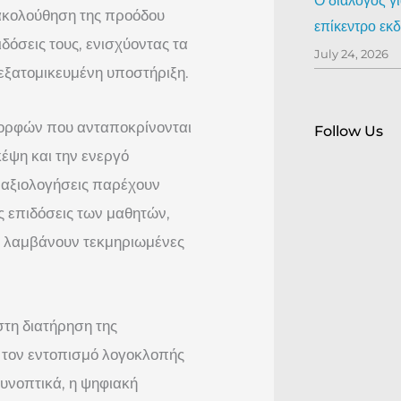
Ο διάλογος γ
ακολούθηση της προόδου
επίκεντρο ε
δόσεις τους, ενισχύοντας τα
July 24, 2026
εξατομικευμένη υποστήριξη.
μορφών που ανταποκρίνονται
Follow Us
έψη και την ενεργό
 αξιολογήσεις παρέχουν
ς επιδόσεις των μαθητών,
να λαμβάνουν τεκμηριωμένες
τη διατήρηση της
 τον εντοπισμό λογοκλοπής
υνοπτικά, η ψηφιακή