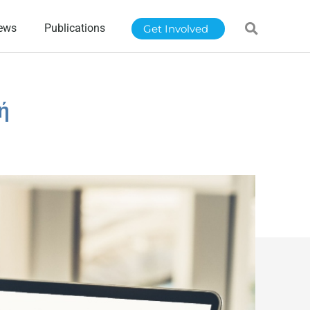
ews
Publications
Get Involved
ή