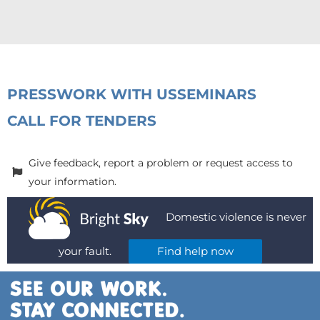
PRESS
WORK WITH US
SEMINARS
CALL FOR TENDERS
Give feedback, report a problem or request access to
your information.
Domestic violence is never
your fault.
Find help now