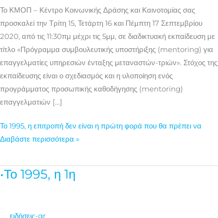
μεταναστών-
Το ΚΜΟΠ – Κέντρο Κοινωνικής Δράσης και Καινοτομίας σας
τριών
προσκαλεί την Τρίτη 15, Τετάρτη 16 και Πέμπτη 17 Σεπτεμβρίου
2020, από τις 11:30πμ μέχρι τις 5μμ, σε διαδικτυακή εκπαίδευση με
τίτλο «Πρόγραμμα συμβουλευτικής υποστήριξης (mentoring) για
επαγγελματίες υπηρεσιών ένταξης μεταναστών-τριών». Στόχος της
εκπαίδευσης είναι ο σχεδιασμός και η υλοποίηση ενός
προγράμματος προσωπικής καθοδήγησης (mentoring)
επαγγελματιών […]
Το 1995, η επιτροπή δεν είναι η πρώτη φορά που θα πρέπει να
Διαβάστε περισσότερα »
•Το 1995, η 1η
1η
ειδήσεις-gr