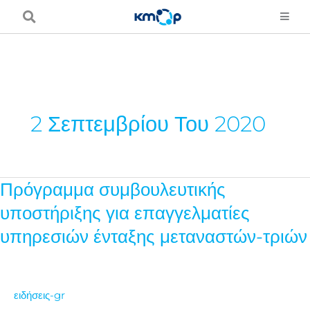
Μετάβαση
στο
περιεχόμενο
2 Σεπτεμβρίου Του 2020
Πρόγραμμα συμβουλευτικής
Πρόγραμμα
συμβουλευτικής
υποστήριξης για επαγγελματίες
υποστήριξης
υπηρεσιών ένταξης μεταναστών-τριών
για
επαγγελματίες
υπηρεσιών
ειδήσεις-gr
ένταξης