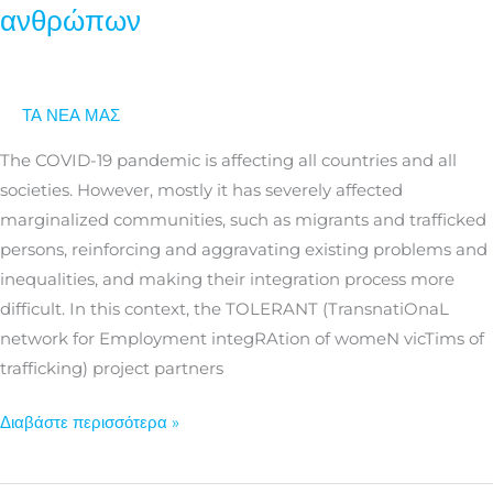
ανθρώπων
για
τη
στήριξη
και
ΤΑ ΝΕΑ ΜΑΣ
την
The COVID-19 pandemic is affecting all countries and all
ένταξη
societies. However, mostly it has severely affected
των
marginalized communities, such as migrants and trafficked
θυμάτων
persons, reinforcing and aggravating existing problems and
εμπορίας
inequalities, and making their integration process more
ανθρώπων
difficult. In this context, the TOLERANT (TransnatiOnaL
network for Employment integRAtion of womeN vicTims of
trafficking) project partners
Διαβάστε περισσότερα »