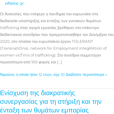
οποία
ειδήσεις-gr
ήταν
Οι δυσκολίες που επέφερε η πανδημία του κορωνοϊού στη
12
διαδικασία υποστήριξης και ένταξης των γυναικών θυμάτων
ετών,
trafficking στην αγορά εργασίας βρέθηκαν στο επίκεντρο
ήταν
διαδικτυακού συνεδρίου που πραγματοποιήθηκε τον Δεκέμβριο του
11
2020, στο πλαίσιο του ευρωπαϊκού έργου TOLERANT
ετών,
(TransnatiOnaL network for Employment integRAtion of
όταν
women vicTims of trafficking). Στο συνέδριο συμμετείχαν
η
περισσότεροι από 100 φορείς και […]
11χρονη
Νιμούνα, η οποία ήταν 12 ετών, είχε 10 Διαβάστε περισσότερα »
Ενίσχυση της διακρατικής
Ενίσχυση
της
συνεργασίας για τη στήριξη και την
διακρατικής
ένταξη των θυμάτων εμπορίας
συνεργασίας