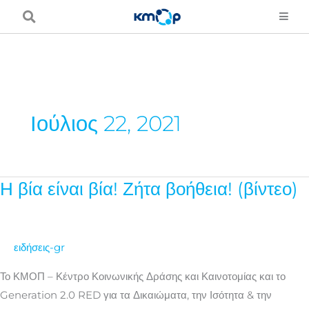
Μετάβαση
στο
περιεχόμενο
Ιούλιος 22, 2021
Η βία είναι βία! Ζήτα βοήθεια! (βίντεο)
Η
βία
είναι
βία!
ειδήσεις-gr
Ζήτα
Το ΚΜΟΠ – Κέντρο Κοινωνικής Δράσης και Καινοτομίας και το
βοήθεια!
Generation 2.0 RED για τα Δικαιώματα, την Ισότητα & την
(βίντεο)