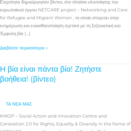
Ετερότητα δημιούργησαν βίντεο, στο πλαίσιο υλοποίησης του
ευρωπαϊκού έργου NETCARE project – Networking and Care
for Refugee and Migrant Women , το οποίο στοχεύει στην
ενημέρωση και ευαισθητοποίηση σχετικά με τη Σεξουαλική και
Έμφυλη βία […]
Διαβάστε περισσότερα »
Η βία είναι πάντα βία! Ζητήστε
Η
βία
βοήθεια! (βίντεο)
είναι
πάντα
βία!
ΤΑ ΝΕΑ ΜΑΣ
Ζητήστε
βοήθεια!
KMOP – Social Action and Innovation Centre and
(βίντεο)
Generation 2.0 for Rights, Equality & Diversity in the frame of