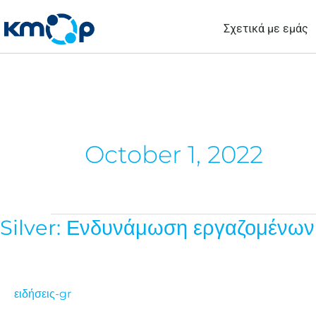
Μετάβαση
Σχετικά με εμάς
στο
περιεχόμενο
October 1, 2022
Silver: Ενδυνάμωση εργαζομένων 
Silver:
Ενδυνάμωση
εργαζομένων
μεγαλύτερης
ειδήσεις-gr
ηλικίας