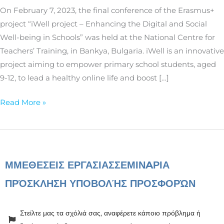
Well-
On February 7, 2023, the final conference of the Erasmus+
being
project “iWell project – Enhancing the Digital and Social
in
Well-being in Schools” was held at the National Centre for
Schools
Teachers’ Training, in Bankya, Bulgaria. iWell is an innovative
|
project aiming to empower primary school students, aged
Final
9-12, to lead a healthy online life and boost […]
Conference
held
Read More »
in
Bulgaria
ΜΜΕ
ΘΕΣΕΙΣ ΕΡΓΑΣΙΑΣ
ΣΕΜΙΝAΡΙΑ
ΠΡΌΣΚΛΗΣΗ ΥΠΟΒΟΛΉΣ ΠΡΟΣΦΟΡΏΝ
Στείλτε μας τα σχόλιά σας, αναφέρετε κάποιο πρόβλημα ή