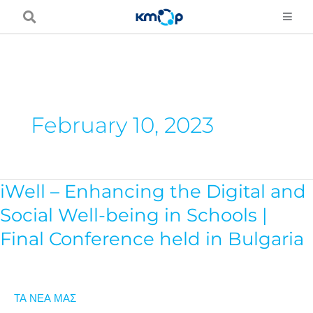
Μετάβαση
στο
περιεχόμενο
February 10, 2023
iWell – Enhancing the Digital and
iWell
–
Social Well-being in Schools |
Enhancing
Final Conference held in Bulgaria
the
Digital
and
ΤΑ ΝΕΑ ΜΑΣ
Social