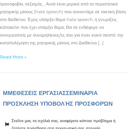
στο
τρανσφοβία, σεξισμός… Αυτά είναι μερικά από τα περιστατικά
διαδίκτυο
ρητορικής μίσους (hate speech) που συναντάμε σε τακτική βάση
στο διαδίκτυο. Έχεις υπάρξει θύμα hate speech, ή γνωρίζεις
κάποια/ον που έχει υπάρξει θύμα; Θα σε ενδιέφερε να
συνεργαστείς με συνομηλίκους/ες σου για έναν κοινό σκοπό: την
καταπολέμηση της ρητορικής μίσους στο Διαδίκτυο […]
Read More »
ΜΜΕ
ΘΕΣΕΙΣ ΕΡΓΑΣΙΑΣ
ΣΕΜΙΝAΡΙΑ
ΠΡΌΣΚΛΗΣΗ ΥΠΟΒΟΛΉΣ ΠΡΟΣΦΟΡΏΝ
Στείλτε μας τα σχόλιά σας, αναφέρετε κάποιο πρόβλημα ή
ζητήστε πρόσβαση στα προσωπικά σας στοιχεία.