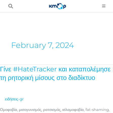
Μετάβαση
στο
περιεχόμενο
February 7, 2024
Γίνε #HateTracker και καταπολέμησε
Γίνε
#HateTracker
τη ρητορική μίσους στο διαδίκτυο
και
καταπολέμησε
τη
ειδήσεις-gr
ρητορική
μίσους
Ομοφοβία, μισογυνισμός, ρατσισμός, ισλαμοφοβία, fat-shaming,