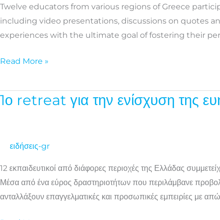
Twelve educators from various regions of Greece participa
well-
including video presentations, discussions on quotes a
being
experiences with the ultimate goal of fostering their p
of
educators
Read More »
1ο retreat για την ενίσχυση της ε
1ο
retreat
για
την
ειδήσεις-gr
ενίσχυση
12 εκπαιδευτικοί από διάφορες περιοχές της Ελλάδας συμμετ
της
Μέσα από ένα εύρος δραστηριοτήτων που περιλάμβανε προβολή 
ευημερίας
ανταλλάξουν επαγγελματικές και προσωπικές εμπειρίες με απ
των
εκπαιδευτικών