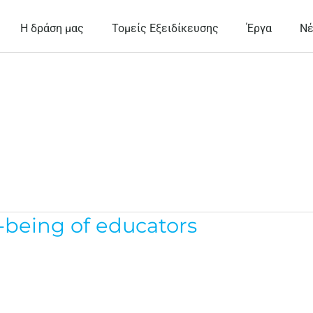
Η δράση μας
Τομείς Εξειδίκευσης
Έργα
Ν
l-being of educators