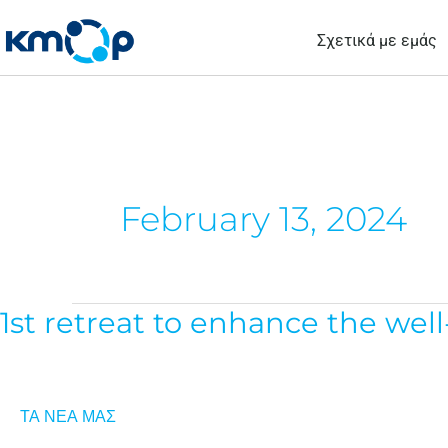
Μετάβαση
Σχετικά με εμάς
στο
περιεχόμενο
February 13, 2024
1st retreat to enhance the wel
1st
retreat
to
enhance
ΤΑ ΝΕΑ ΜΑΣ
the