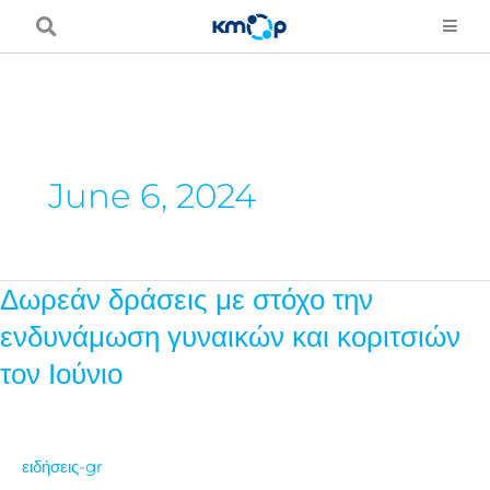
Μετάβαση
στο
περιεχόμενο
June 6, 2024
Δωρεάν δράσεις με στόχο την
Δωρεάν
δράσεις
ενδυνάμωση γυναικών και κοριτσιών
με
τον Ιούνιο
στόχο
την
ενδυνάμωση
ειδήσεις-gr
γυναικών