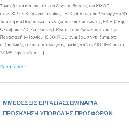
και
Συνεχίζονται και τον Ιούνιο οι δωρεάν δράσεις του ΚΜΟΠ
κοριτσιών
στον «Φιλικό Χώρο για Γυναίκες και Κορίτσια», που λειτουργεί κάθε
τον
Τετάρτη και Παρασκευή, στον χώρο εκδηλώσεων της ΕΛΙΞ (28ης
Ιούνιο
Οκτωβρίου 20, 2ος όροφος). Μεταξύ των δράσεων είναι: Την
Παρασκευή 14 Ιουνίου, 15:00-17:00, ενημέρωση για ζητήματα
σεξουαλικής και αναπαραγωγικής υγείας από τη ΔΙΟΤΙΜΑ και το
SAMS. Την Τετάρτη […]
Read More »
ΜΜΕ
ΘΕΣΕΙΣ ΕΡΓΑΣΙΑΣ
ΣΕΜΙΝAΡΙΑ
ΠΡΌΣΚΛΗΣΗ ΥΠΟΒΟΛΉΣ ΠΡΟΣΦΟΡΏΝ