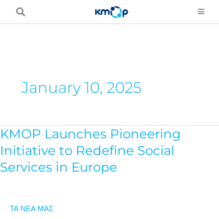
Μετάβαση
στο
περιεχόμενο
January 10, 2025
KMOP Launches Pioneering
KMOP
Launches
Initiative to Redefine Social
Pioneering
Services in Europe
Initiative
to
Redefine
ΤΑ ΝΕΑ ΜΑΣ
Social