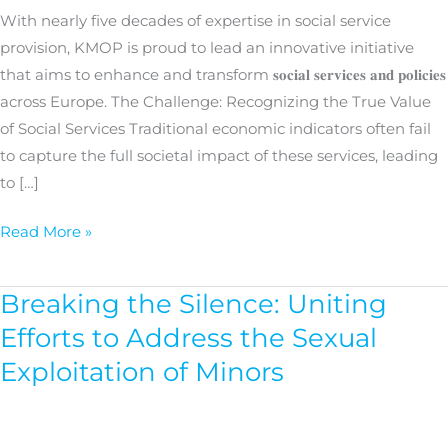
Services
With nearly five decades of expertise in social service
in
provision, KMOP is proud to lead an innovative initiative
Europe
that aims to enhance and transform 𝐬𝐨𝐜𝐢𝐚𝐥 𝐬𝐞𝐫𝐯𝐢𝐜𝐞𝐬 𝐚𝐧𝐝 𝐩𝐨𝐥𝐢𝐜𝐢𝐞𝐬
across Europe. The Challenge: Recognizing the True Value
of Social Services Traditional economic indicators often fail
to capture the full societal impact of these services, leading
to […]
Read More »
Breaking the Silence: Uniting
Breaking
the
Efforts to Address the Sexual
Silence:
Exploitation of Minors
Uniting
Efforts
to