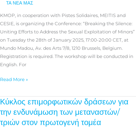
ΤΑ ΝΕΑ ΜΑΣ
Address
the
KMOP, in cooperation with Pistes Solidaires, MEITIS and
Sexual
CESIE, is organizing the Conference: “Breaking the Silence:
Exploitation
Uniting Efforts to Address the Sexual Exploitation of Minors”
of
on Tuesday the 28th of January 2025, 17:00-20:00 CET, at
Minors
Mundo Madou, Av. des Arts 7/8, 1210 Brussels, Belgium.
Registration is required. The workshop will be conducted in
English. For
Read More »
Κύκλος επιμορφωτικών δράσεων για
Κύκλος
επιμορφωτικών
την ενδυνάμωση των μεταναστών/
δράσεων
τριών στον πρωτογενή τομέα
για
την