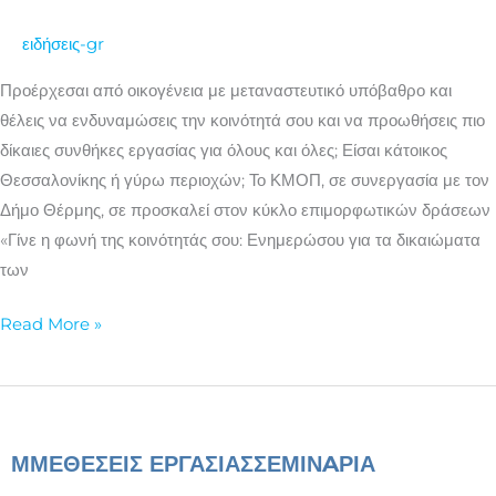
ενδυνάμωση
ειδήσεις-gr
των
μεταναστών/
Προέρχεσαι από οικογένεια με μεταναστευτικό υπόβαθρο και
τριών
θέλεις να ενδυναμώσεις την κοινότητά σου και να προωθήσεις πιο
στον
δίκαιες συνθήκες εργασίας για όλους και όλες; Είσαι κάτοικος
πρωτογενή
Θεσσαλονίκης ή γύρω περιοχών; Το ΚΜΟΠ, σε συνεργασία με τον
τομέα
Δήμο Θέρμης, σε προσκαλεί στον κύκλο επιμορφωτικών δράσεων
«Γίνε η φωνή της κοινότητάς σου: Ενημερώσου για τα δικαιώματα
των
Read More »
ΜΜΕ
ΘΕΣΕΙΣ ΕΡΓΑΣΙΑΣ
ΣΕΜΙΝAΡΙΑ