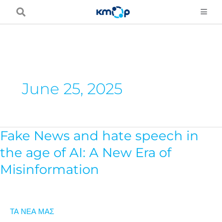
Μετάβαση
στο
περιεχόμενο
June 25, 2025
Fake News and hate speech in
Fake
News
the age of AI: A New Era of
and
Misinformation
hate
speech
in
ΤΑ ΝΕΑ ΜΑΣ
the