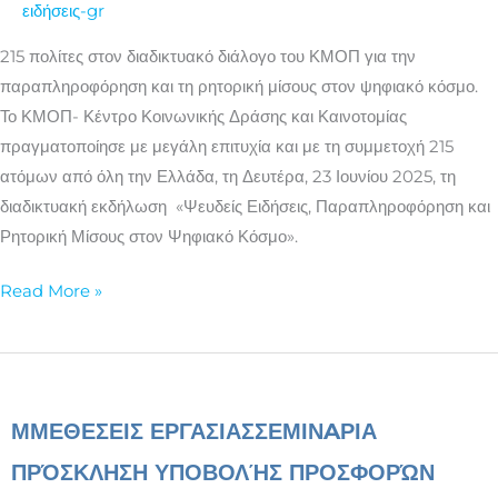
ειδήσεις-gr
την
“ψευδαγγελία”
215 πολίτες στον διαδικτυακό διάλογο του ΚΜΟΠ για την
στην
παραπληροφόρηση και τη ρητορική μίσους στον ψηφιακό κόσμο.
εποχή
Το ΚΜΟΠ- Κέντρο Κοινωνικής Δράσης και Καινοτομίας
της
πραγματοποίησε με μεγάλη επιτυχία και με τη συμμετοχή 215
τεχνητής
ατόμων από όλη την Ελλάδα, τη Δευτέρα, 23 Ιουνίου 2025, τη
νοημοσύνης
διαδικτυακή εκδήλωση «Ψευδείς Ειδήσεις, Παραπληροφόρηση και
Ρητορική Μίσους στον Ψηφιακό Κόσμο».
Read More »
ΜΜΕ
ΘΕΣΕΙΣ ΕΡΓΑΣΙΑΣ
ΣΕΜΙΝAΡΙΑ
ΠΡΌΣΚΛΗΣΗ ΥΠΟΒΟΛΉΣ ΠΡΟΣΦΟΡΏΝ