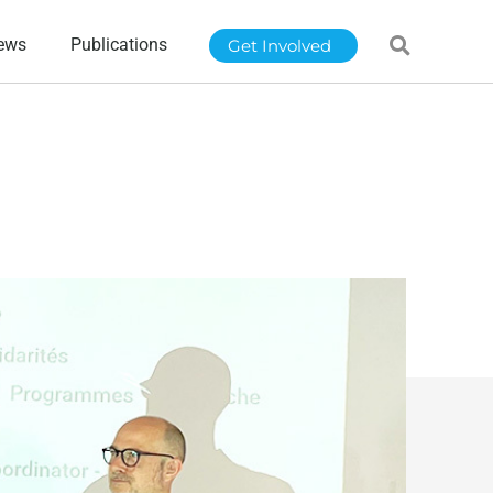
ews
Publications
Get Involved