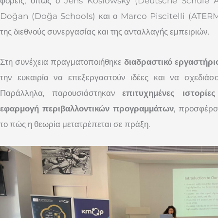
φορείς, όπως ο Jens Koslowsky (Deutsche Schule A
Doğan (Doğa Schools) και ο Marco Piscitelli (ATERM
της διεθνούς συνεργασίας και της ανταλλαγής εμπειριών.
Στη συνέχεια πραγματοποιήθηκε
διαδραστικό εργαστήρι
την ευκαιρία να επεξεργαστούν ιδέες και να σχεδιάσ
Παράλληλα, παρουσιάστηκαν
επιτυχημένες ιστορίε
εφαρμογή περιβαλλοντικών προγραμμάτων
, προσφέρο
το πώς η θεωρία μετατρέπεται σε πράξη.