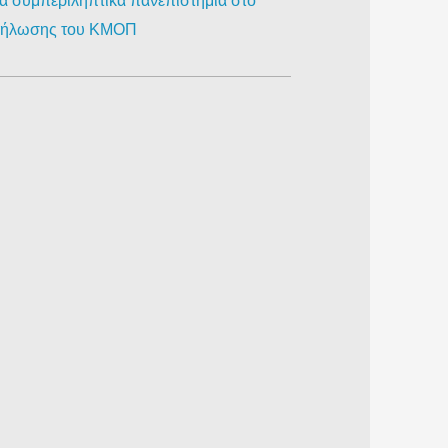
ια συμπεριληπτικά πανεπιστήμια στο
κδήλωσης του ΚΜΟΠ