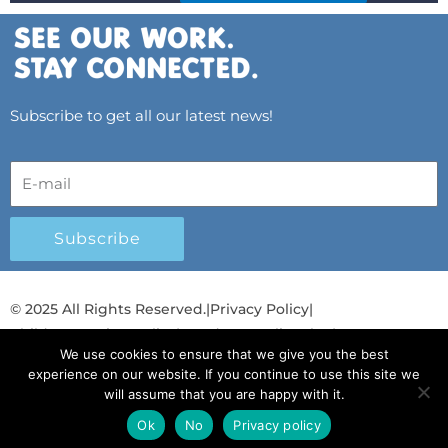
Subscribe to get all our latest news!
Subscribe
© 2025 All Rights Reserved.
|
Privacy Policy
|
Child Protection Policy
|
Gender Equality Plan
|
We use cookies to ensure that we give you the best
Λογοδοσία και Διαφάνεια
experience on our website. If you continue to use this site we
will assume that you are happy with it.
F
L
T
Y
I
S
T
a
i
w
o
n
p
i
Ok
No
Privacy policy
Ελληνικά
Ελληνικά
c
n
i
u
s
o
k