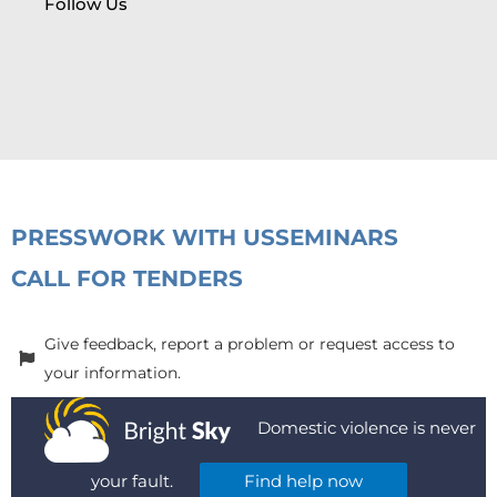
Follow Us
PRESS
WORK WITH US
SEMINARS
CALL FOR TENDERS
Give feedback, report a problem or request access to
your information.
Domestic violence is never
your fault.
Find help now