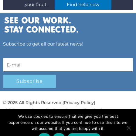
your fault.
Find help now
Subscribe to get all our latest news!
Subscribe
© 2025 All Rights Reserved.
|
Privacy Policy
|
Child Protection Policy
|
Gender Equality Plan
|
We use cookies to ensure that we give you the best
Λογοδοσία και Διαφάνεια
experience on our website. If you continue to use this site we
will assume that you are happy with it.
F
L
T
Y
I
S
T