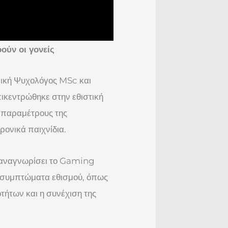
ούν οι γονείς
ική Ψυχολόγος MSc και
ικεντρώθηκε στην εθιστική
ς παραμέτρους της
ονικά παιχνίδια.
η αναγνωρίσει το Gaming
 συμπτώματα εθισμού, όπως
ήτων και η συνέχιση της