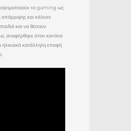
χρησιμοποιούν το gaming ως
ή απόρριψης και κάλεσε
 παιδιά και να θέσουν
λα, αναφέρθηκε στον κανόνα
αι ηλικιακά κατάλληλη επαφή
ο.