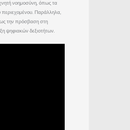
εχνητή νοημοσύνη, όπως τα
υ περιεχομένου. Παράλληλα,
όπως την πρόσβαση στη
υξη ψηφιακών δεξιοτήτων.