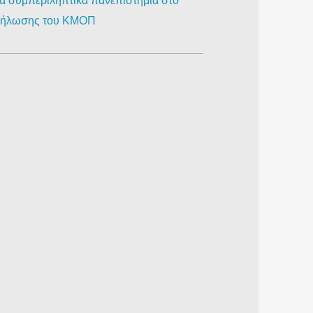
ια συμπεριληπτικά πανεπιστήμια στο
κδήλωσης του ΚΜΟΠ