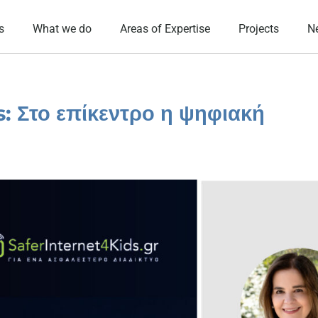
s
What we do
Areas of Expertise
Projects
N
: Στο επίκεντρο η ψηφιακή