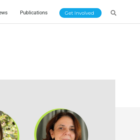
ews
Publications
Get Involved