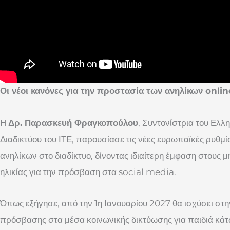
Οι νέοι κανόνες για την προστασία των ανηλίκων onlin
Η
Δρ. Παρασκευή Φραγκοπούλου
, Συντονίστρια του Ελ
Διαδικτύου του ΙΤΕ, παρουσίασε τις νέες ευρωπαϊκές ρυθμί
ανηλίκων στο διαδίκτυο, δίνοντας ιδιαίτερη έμφαση στους
ηλικίας για την πρόσβαση στα social media.
Όπως εξήγησε, από την 1η Ιανουαρίου 2027 θα ισχύσει σ
πρόσβασης στα μέσα κοινωνικής δικτύωσης για παιδιά κάτ