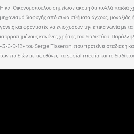
Η κα. Οικονομοπούλου σημείωσε ακόμη ότι πολλά παιδιά 
μηχανισμό διαφυγής από συναισθήματα άγχους, μοναξιάς 
γονείς και φροντιστές να ενισχύσουν την επικοινωνία με τα
ισορροπημένους κανόνες χρήσης του διαδικτύου. Παράλλη
«3-6-9-12» του Serge Tisseron, που προτείνει σταδιακή κ
των παιδιών με τις οθόνες, τα social media και το διαδίκτυ