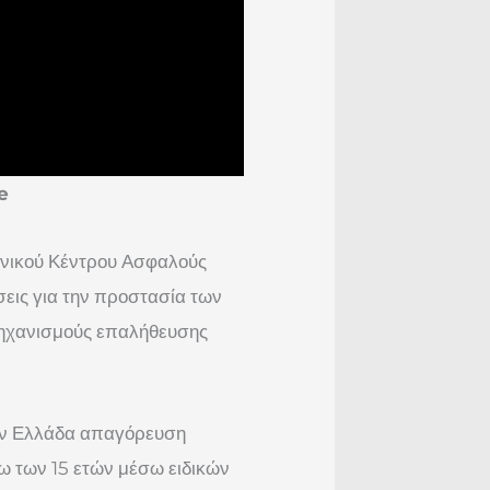
e
ληνικού Κέντρου Ασφαλούς
σεις για την προστασία των
 μηχανισμούς επαλήθευσης
την Ελλάδα απαγόρευση
ω των 15 ετών μέσω ειδικών