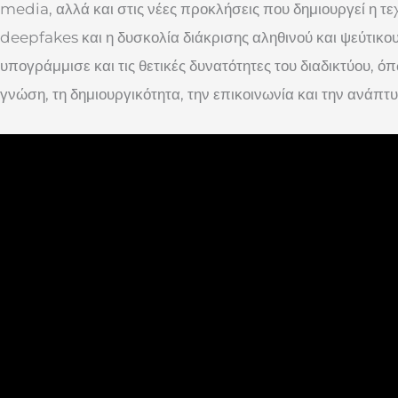
media, αλλά και στις νέες προκλήσεις που δημιουργεί η τ
deepfakes και η δυσκολία διάκρισης αληθινού και ψεύτικο
υπογράμμισε και τις θετικές δυνατότητες του διαδικτύου, 
γνώση, τη δημιουργικότητα, την επικοινωνία και την ανάπτ