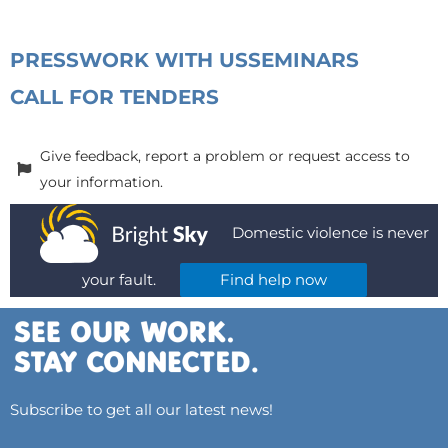
PRESS
WORK WITH US
SEMINARS
CALL FOR TENDERS
Give feedback, report a problem or request access to
your information.
Domestic violence is never
your fault.
Find help now
Subscribe to get all our latest news!