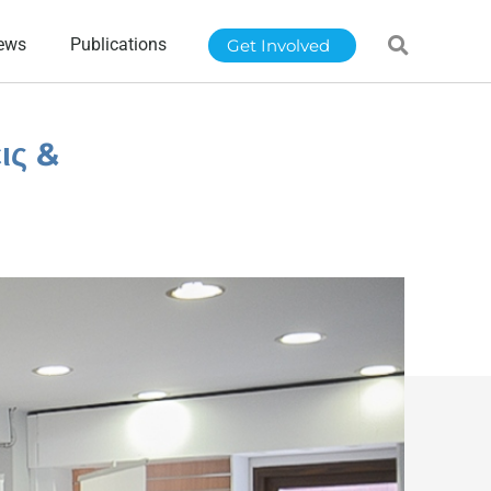
ews
Publications
Get Involved
ις &