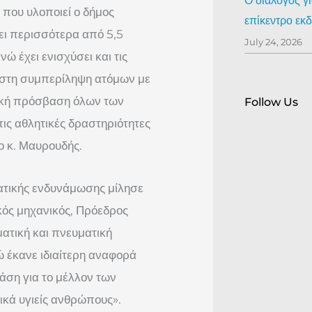
Ο διάλογος γ
 που υλοποιεί ο δήμος
επίκεντρο ε
ει περισσότερα από 5,5
July 24, 2026
 έχει ενισχύσει και τις
η στη συμπερίληψη ατόμων με
τική πρόσβαση όλων των
Follow Us
ις αθλητικές δραστηριότητες
 ο κ. Μαυρουδής.
ματικής ενδυνάμωσης μίλησε
ικός μηχανικός, Πρόεδρος
ατική και πνευματική
ώ έκανε ιδιαίτερη αναφορά
άση για το μέλλον των
ικά υγιείς ανθρώπους».