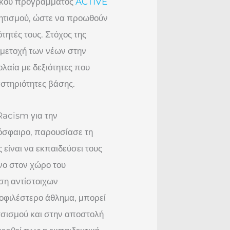
αϊκού προγράμματος
ACTIVE
λητισμού, ώστε να προωθούν
τητές τους. Στόχος της
μμετοχή των νέων στην
ολαία με δεξιότητες που
στηριότητες βάσης.
Racism για την
όσφαιρο, παρουσίασε τη
ς είναι να εκπαιδεύσει τους
νο στον χώρο του
ση αντίστοιχων
οφιλέστερο άθλημα, μπορεί
τσισμού και στην αποστολή