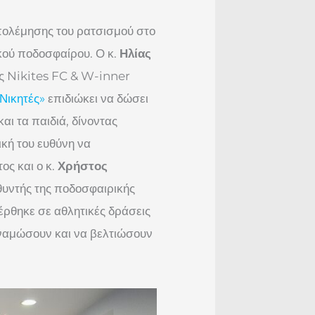
πολέμησης του ρατσισμού στο
κού ποδοσφαίρου. Ο κ.
Ηλίας
ής Nikites FC & W-inner
Νικητές»
επιδιώκει να δώσει
ι τα παιδιά, δίνοντας
ική του ευθύνη να
ος και ο κ.
Χρήστος
υθυντής της ποδοσφαιρικής
ρθηκε σε αθλητικές δράσεις
υναμώσουν και να βελτιώσουν