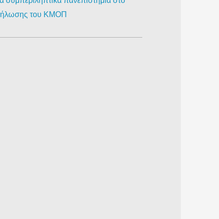
ια συμπεριληπτικά πανεπιστήμια στο
κδήλωσης του ΚΜΟΠ