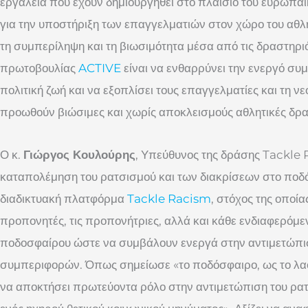
εργαλεία που έχουν δημιουργηθεί στο πλαίσιο του ευρωπ
για την υποστήριξη των επαγγελματιών στον χώρο του αθ
τη συμπερίληψη και τη βιωσιμότητα μέσα από τις δραστηριό
πρωτοβουλίας
ACTIVE
είναι να ενθαρρύνει την ενεργό συ
πολιτική ζωή και να εξοπλίσει τους επαγγελματίες και τη νε
προωθούν βιώσιμες και χωρίς αποκλεισμούς αθλητικές δρα
Ο κ.
Γιώργος Κουλούρης
, Υπεύθυνος της δράσης Tackle 
καταπολέμηση του ρατσισμού και των διακρίσεων στο ποδ
διαδικτυακή πλατφόρμα
Tackle Racism
, στόχος της οποία
προπονητές, τις προπονήτριες, αλλά και κάθε ενδιαφερόμε
ποδοσφαίρου ώστε να συμβάλουν ενεργά στην αντιμετώπι
συμπεριφορών. Όπως σημείωσε «το ποδόσφαιρο, ως το λα
να αποκτήσει πρωτεύοντα ρόλο στην αντιμετώπιση του ρα