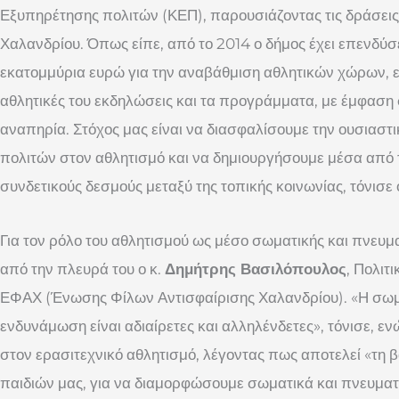
Εξυπηρέτησης πολιτών (ΚΕΠ), παρουσιάζοντας τις δράσεις
Χαλανδρίου. Όπως είπε, από το 2014 ο δήμος έχει επενδύσ
εκατομμύρια ευρώ για την αναβάθμιση αθλητικών χώρων, ενώ
αθλητικές του εκδηλώσεις και τα προγράμματα, με έμφασ
αναπηρία. Στόχος μας είναι να διασφαλίσουμε την ουσιασ
πολιτών στον αθλητισμό και να δημιουργήσουμε μέσα από τ
συνδετικούς δεσμούς μεταξύ της τοπικής κοινωνίας, τόνισε
Για τον ρόλο του αθλητισμού ως μέσο σωματικής και πνευ
από την πλευρά του ο κ.
Δημήτρης Βασιλόπουλος
, Πολιτ
ΕΦΑΧ (Ένωσης Φίλων Αντισφαίρισης Χαλανδρίου). «Η σωμ
ενδυνάμωση είναι αδιαίρετες και αλληλένδετες», τόνισε, εν
στον ερασιτεχνικό αθλητισμό, λέγοντας πως αποτελεί «τη β
παιδιών μας, για να διαμορφώσουμε σωματικά και πνευματ