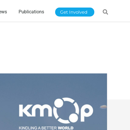
ews
Publications
Get Involved