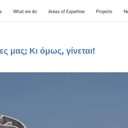
s
What we do
Areas of Expertise
Projects
N
ς μας; Κι όμως, γίνεται!