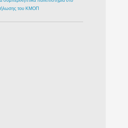
ια συμπεριληπτικά πανεπιστήμια στο
κδήλωσης του ΚΜΟΠ