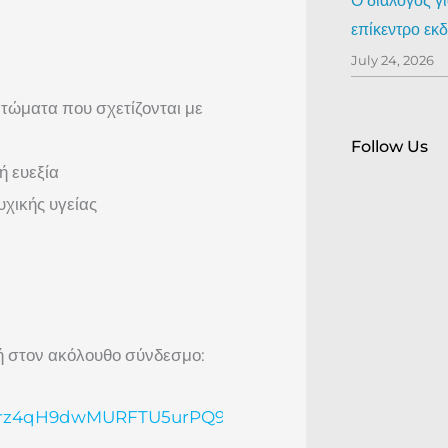
Ο διάλογος γ
επίκεντρο ε
July 24, 2026
τώματα που σχετίζονται με
Follow Us
ή ευεξία
υχικής υγείας
φή στον ακόλουθο σύνδεσμο:
du6srz4qH9dwMURFTU5urPQ9FeicU3wq