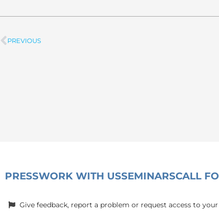
PREVIOUS
Prev
PRESS
WORK WITH US
SEMINARS
CALL F
Give feedback, report a problem or request access to your