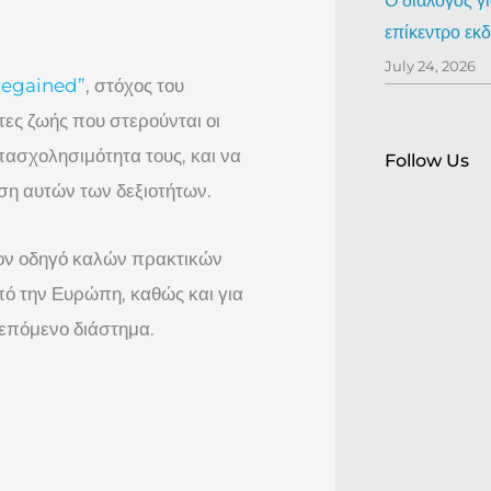
Ο διάλογος γ
επίκεντρο ε
July 24, 2026
Regained”
, στόχος του
ητες ζωής που στερούνται οι
πασχολησιμότητα τους, και να
Follow Us
υση αυτών των δεξιοτήτων.
ον οδηγό καλών πρακτικών
ό την Ευρώπη, καθώς και για
 επόμενο διάστημα.