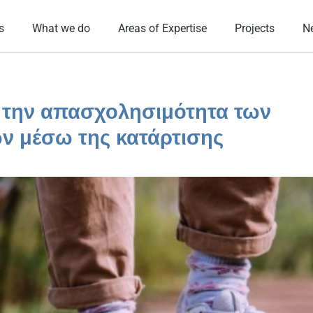
s
What we do
Areas of Expertise
Projects
N
 την απασχολησιμότητα των
ν μέσω της κατάρτισης