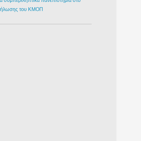
ια συμπεριληπτικά πανεπιστήμια στο
κδήλωσης του ΚΜΟΠ