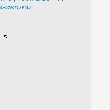
ια συμπεριληπτικά πανεπιστήμια στο
κδήλωσης του ΚΜΟΠ
 μας