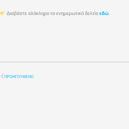
Διαβάστε ολόκληρο το ενημερωτικό δελτίο
εδώ
.
ΠΡΟΗΓΟΎΜΕΝΟ
Προηγ.