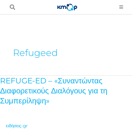
Μετάβαση
στο
περιεχόμενο
Refugeed
REFUGE-ED – «Συναντώντας
REFUGE-
ED
Διαφορετικούς Διαλόγους για τη
–
Συμπερίληψη»
«Συναντώντας
Διαφορετικούς
Διαλόγους
ειδήσεις-gr
για