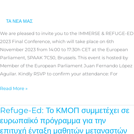
refugee
and
migrant
ΤΑ ΝΕΑ ΜΑΣ
children
We are pleased to invite you to the IMMERSE & REFUGE-ED
through
2023 Final Conference, which will take place on 6th
research
November 2023 from 14:00 to 17:30h CET at the European
Parliament, SPAAK 7C50, Brussels. This event is hosted by
Member of the European Parliament Juan Fernando López
Aguilar. Kindly RSVP to confirm your attendance: For
Read More »
Refuge-Ed: Το ΚΜΟΠ συμμετέχει σε
Refuge-
Ed:
ευρωπαϊκό πρόγραμμα για την
Το
επιτυχή ένταξη μαθητών μεταναστών
ΚΜΟΠ