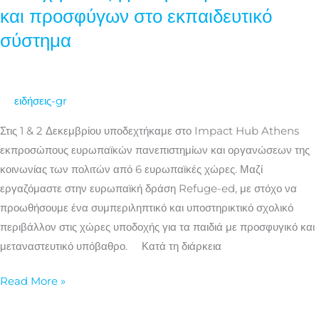
και προσφύγων στο εκπαιδευτικό
συμμετέχει
σύστημα
σε
ευρωπαϊκό
πρόγραμμα
για
ειδήσεις-gr
την
Στις 1 & 2 Δεκεμβρίου υποδεχτήκαμε στο Impact Hub Athens
επιτυχή
εκπροσώπους ευρωπαϊκών πανεπιστημίων και οργανώσεων της
ένταξη
κοινωνίας των πολιτών από 6 ευρωπαϊκές χώρες. Μαζί
μαθητών
εργαζόμαστε στην ευρωπαϊκή δράση Refuge-ed, με στόχο να
μεταναστών
προωθήσουμε ένα συμπεριληπτικό και υποστηρικτικό σχολικό
και
περιβάλλον στις χώρες υποδοχής για τα παιδιά με προσφυγικό και
προσφύγων
μεταναστευτικό υπόβαθρο. Κατά τη διάρκεια
στο
εκπαιδευτικό
Read More »
σύστημα