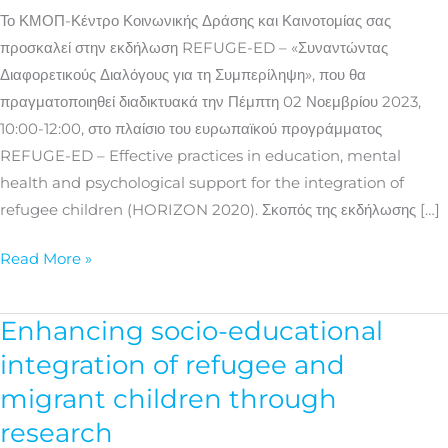
τη
Το ΚΜΟΠ-Κέντρο Κοινωνικής Δράσης και Καινοτομίας σας
Συμπερίληψη»
προσκαλεί στην εκδήλωση REFUGE-ED – «Συναντώντας
Διαφορετικούς Διαλόγους για τη Συμπερίληψη», που θα
πραγματοποιηθεί διαδικτυακά την Πέμπτη 02 Νοεμβρίου 2023,
10:00-12:00, στο πλαίσιο του ευρωπαϊκού προγράμματος
REFUGE-ED – Effective practices in education, mental
health and psychological support for the integration of
refugee children (HORIZON 2020). Σκοπός της εκδήλωσης […]
Read More »
Enhancing socio-educational
Enhancing
socio-
integration of refugee and
educational
migrant children through
integration
research
of