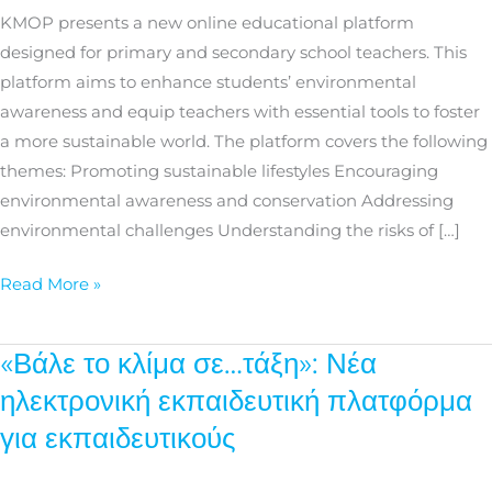
e-
KMOP presents a new online educational platform
Learning
designed for primary and secondary school teachers. This
platform
platform aims to enhance students’ environmental
for
awareness and equip teachers with essential tools to foster
educators
a more sustainable world. The platform covers the following
themes: Promoting sustainable lifestyles Encouraging
environmental awareness and conservation Addressing
environmental challenges Understanding the risks of […]
Read More »
«Βάλε το κλίμα σε…τάξη»: Νέα
«Βάλε
το
ηλεκτρονική εκπαιδευτική πλατφόρμα
κλίμα
για εκπαιδευτικούς
σε…
τάξη»: