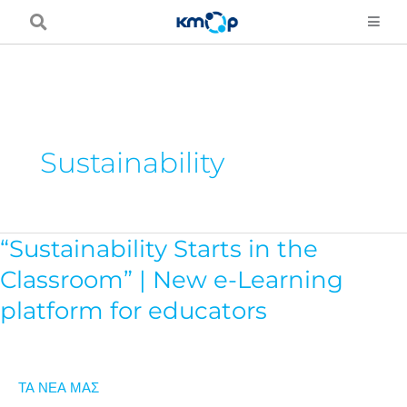
Μετάβαση
στο
περιεχόμενο
Sustainability
“Sustainability Starts in the
“Sustainability
Starts
Classroom” | New e-Learning
in
platform for educators
the
Classroom”
|
ΤΑ ΝΕΑ ΜΑΣ
New