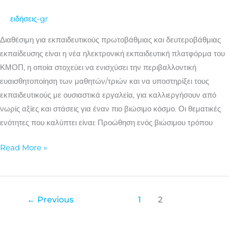
Νέα
ειδήσεις-gr
ηλεκτρονική
εκπαιδευτική
Διαθέσιμη για εκπαιδευτικούς πρωτοβάθμιας και δευτεροβάθμιας
πλατφόρμα
εκπαίδευσης είναι η νέα ηλεκτρονική εκπαιδευτική πλατφόρμα του
για
ΚΜΟΠ, η οποία στοχεύει να ενισχύσει την περιβαλλοντική
εκπαιδευτικούς
ευαισθητοποίηση των μαθητών/τριών και να υποστηρίξει τους
εκπαιδευτικούς με ουσιαστικά εργαλεία, για καλλιεργήσουν από
νωρίς αξίες και στάσεις για έναν πιο βιώσιμο κόσμο. Οι θεματικές
ενότητες που καλύπτει είναι: Προώθηση ενός βιώσιμου τρόπου
Read More »
←
Previous
1
2