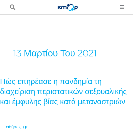
Μετάβαση
στο
περιεχόμενο
13 Μαρτίου Του 2021
Πώς επηρέασε η πανδημία τη
Πώς
επηρέασε
διαχείριση περιστατικών σεξουαλικής
η
και έμφυλης βίας κατά μεταναστριών
πανδημία
τη
διαχείριση
ειδήσεις-gr
περιστατικών