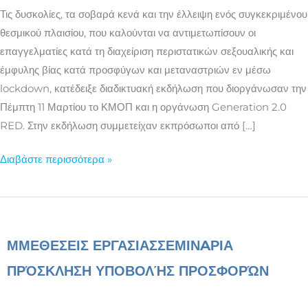
σεξουαλικής
Τις δυσκολίες, τα σοβαρά κενά και την έλλειψη ενός συγκεκριμένου
και
θεσμικού πλαισίου, που καλούνται να αντιμετωπίσουν οι
έμφυλης
επαγγελματίες κατά τη διαχείριση περιστατικών σεξουαλικής και
βίας
έμφυλης βίας κατά προσφύγων και μεταναστριών εν μέσω
κατά
lockdown, κατέδειξε διαδικτυακή εκδήλωση που διοργάνωσαν την
μεταναστριών
Πέμπτη 11 Μαρτίου το ΚΜΟΠ και η οργάνωση Generation 2.0
RED. Στην εκδήλωση συμμετείχαν εκπρόσωποι από […]
Διαβάστε περισσότερα »
ΜΜΕ
ΘΕΣΕΙΣ ΕΡΓΑΣΙΑΣ
ΣΕΜΙΝAΡΙΑ
ΠΡΌΣΚΛΗΣΗ ΥΠΟΒΟΛΉΣ ΠΡΟΣΦΟΡΏΝ