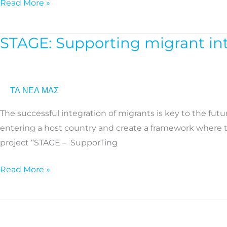
Read More »
Sports
Awards
2021
STAGE: Supporting migrant int
STAGE:
Supporting
migrant
integration
ΤΑ ΝΕΑ ΜΑΣ
and
The successful integration of migrants is key to the futu
combating
entering a host country and create a framework where t
racism
project “STAGE – SupporTing
through
digital
Read More »
services