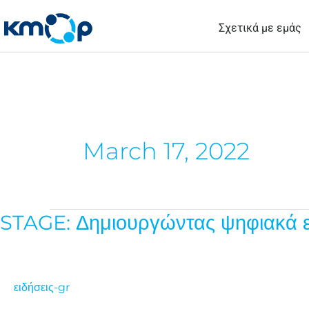
Μετάβαση
Σχετικά με εμάς
στο
περιεχόμενο
March 17, 2022
STAGE: Δημιουργώντας ψηφιακά ερ
STAGE:
Δημιουργώντας
ψηφιακά
εργαλεία
ειδήσεις-gr
για