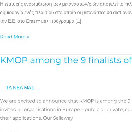
Η επιτυχής ενσωμάτωση των μεταναστών/ριών αποτελεί το «κλει
την
δημιουργία ενός πλαισίου στο οποίο οι μετανάστες θα αισθάνο
κοινωνική
την Ε.Ε. στο Erasmus+ πρόγραμμα […]
ένταξη
των
Read More »
μεταναστών
KMOP among the 9 finalists of
KMOP
among
the
9
ΤΑ ΝΕΑ ΜΑΣ
finalists
We are excited to announce that KMOP is among the 9 fi
of
invited all organisations in Europe – public or private, 
the
their applications. Our Sailaway
#BeInclusive
EU