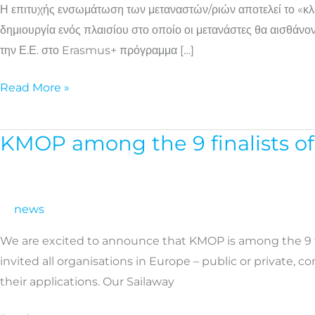
Η επιτυχής ενσωμάτωση των μεταναστών/ριών αποτελεί το «κλει
την
δημιουργία ενός πλαισίου στο οποίο οι μετανάστες θα αισθάνο
κοινωνική
την Ε.Ε. στο Erasmus+ πρόγραμμα […]
ένταξη
των
Read More »
μεταναστών
KMOP among the 9 finalists of
KMOP
among
the
9
news
finalists
We are excited to announce that KMOP is among the 9 fi
of
invited all organisations in Europe – public or private, 
the
their applications. Our Sailaway
#BeInclusive
EU