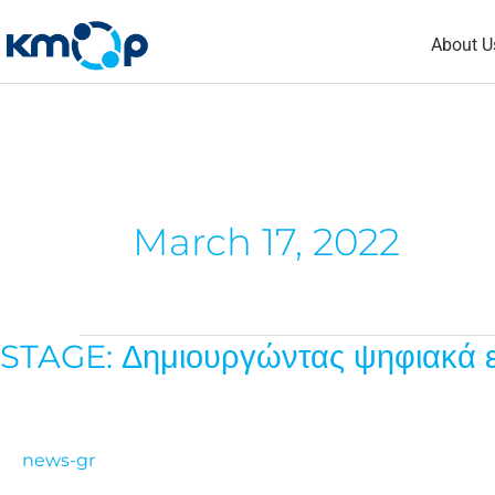
Skip
About U
to
content
March 17, 2022
STAGE: Δημιουργώντας ψηφιακά ερ
STAGE:
Δημιουργώντας
ψηφιακά
εργαλεία
news-gr
για