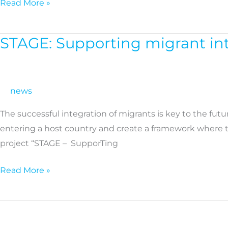
Read More »
Sports
Awards
2021
STAGE: Supporting migrant int
STAGE:
Supporting
migrant
integration
news
and
The successful integration of migrants is key to the futu
combating
entering a host country and create a framework where t
racism
project “STAGE – SupporTing
through
digital
Read More »
services