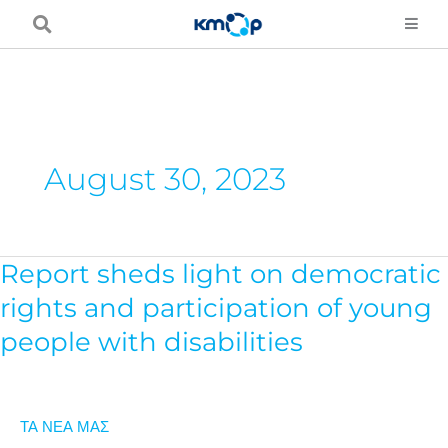
Μετάβαση
στο
περιεχόμενο
August 30, 2023
Report sheds light on democratic
Report
sheds
rights and participation of young
light
people with disabilities
on
democratic
rights
ΤΑ ΝΕΑ ΜΑΣ
and