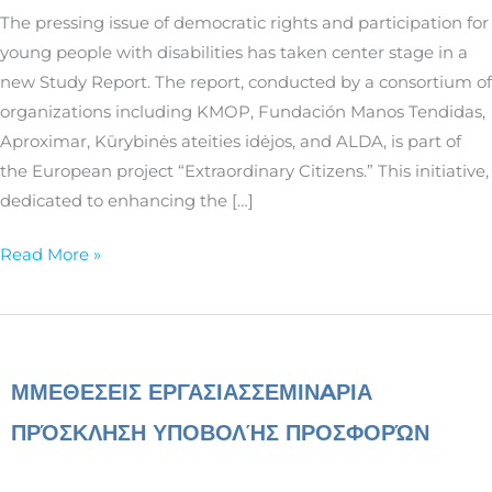
participation
The pressing issue of democratic rights and participation for
of
young people with disabilities has taken center stage in a
young
new Study Report. The report, conducted by a consortium of
people
organizations including KMOP, Fundación Manos Tendidas,
with
Aproximar, Kūrybinės ateities idėjos, and ALDA, is part of
disabilities
the European project “Extraordinary Citizens.” This initiative,
dedicated to enhancing the […]
Read More »
ΜΜΕ
ΘΕΣΕΙΣ ΕΡΓΑΣΙΑΣ
ΣΕΜΙΝAΡΙΑ
ΠΡΌΣΚΛΗΣΗ ΥΠΟΒΟΛΉΣ ΠΡΟΣΦΟΡΏΝ