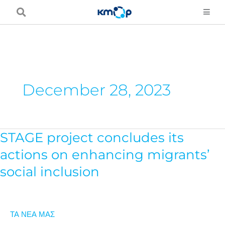
Μετάβαση
στο
περιεχόμενο
December 28, 2023
STAGE project concludes its
STAGE
project
actions on enhancing migrants’
concludes
social inclusion
its
actions
on
ΤΑ ΝΕΑ ΜΑΣ
enhancing