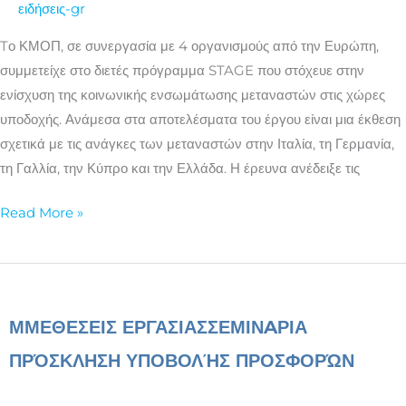
ειδήσεις-gr
του
για
Tο ΚΜΟΠ, σε συνεργασία με 4 οργανισμούς από την Ευρώπη,
την
συμμετείχε στο διετές πρόγραμμα STAGE που στόχευε στην
ενσωμάτωση
ενίσχυση της κοινωνικής ενσωμάτωσης μεταναστών στις χώρες
μεταναστών
υποδοχής. Ανάμεσα στα αποτελέσματα του έργου είναι μια έκθεση
στις
σχετικά με τις ανάγκες των μεταναστών στην Ιταλία, τη Γερμανία,
χώρες
τη Γαλλία, την Κύπρο και την Ελλάδα. Η έρευνα ανέδειξε τις
υποδοχής
Read More »
ΜΜΕ
ΘΕΣΕΙΣ ΕΡΓΑΣΙΑΣ
ΣΕΜΙΝAΡΙΑ
ΠΡΌΣΚΛΗΣΗ ΥΠΟΒΟΛΉΣ ΠΡΟΣΦΟΡΏΝ