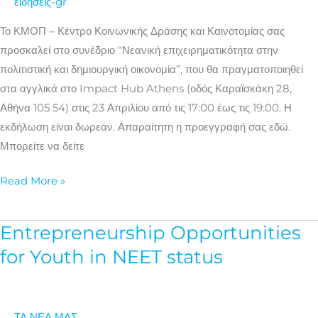
ειδήσεις-gr
δημιουργική
οικονομία
Το ΚΜΟΠ – Κέντρο Κοινωνικής Δράσης και Καινοτομίας σας
προσκαλεί στο συνέδριο “Νεανική επιχειρηματικότητα στην
πολιτιστική και δημιουργική οικονομία”, που θα πραγματοποιηθεί
στα αγγλικά στο Impact Hub Athens (οδός Καραϊσκάκη 28,
Αθήνα 105 54) στις 23 Απριλίου από τις 17:00 έως τις 19:00. Η
εκδήλωση είναι δωρεάν. Απαραίτητη η προεγγραφή σας εδώ.
Μπορείτε να δείτε
Read More »
Entrepreneurship Opportunities
Entrepreneurship
Opportunities
for Youth in NEET status
for
Youth
in
ΤΑ ΝΕΑ ΜΑΣ