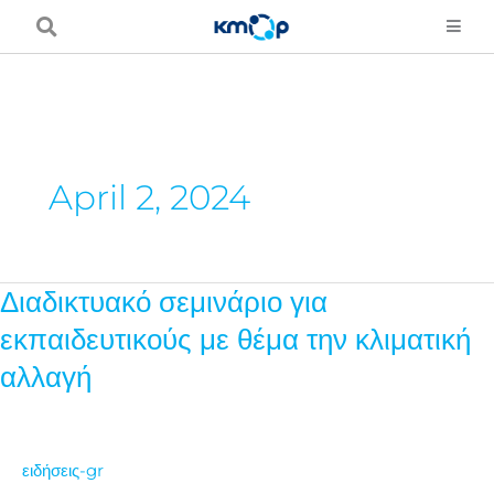
Μετάβαση
στο
περιεχόμενο
April 2, 2024
Διαδικτυακό σεμινάριο για
Διαδικτυακό
σεμινάριο
εκπαιδευτικούς με θέμα την κλιματική
για
αλλαγή
εκπαιδευτικούς
με
θέμα
ειδήσεις-gr
την