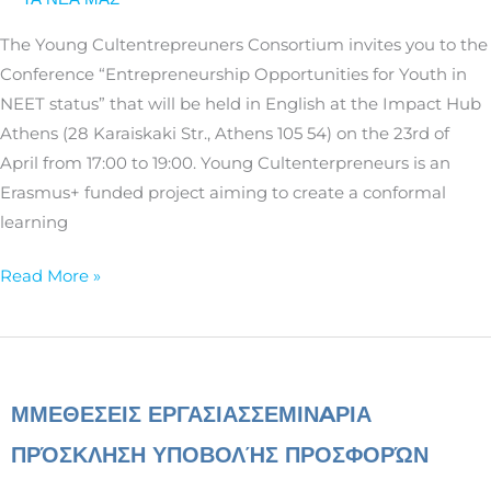
NEET
status
The Young Cultentrepreuners Consortium invites you to the
Conference “Entrepreneurship Opportunities for Youth in
NEET status” that will be held in English at the Impact Hub
Athens (28 Karaiskaki Str., Athens 105 54) on the 23rd of
April from 17:00 to 19:00. Young Cultenterpreneurs is an
Erasmus+ funded project aiming to create a conformal
learning
Read More »
ΜΜΕ
ΘΕΣΕΙΣ ΕΡΓΑΣΙΑΣ
ΣΕΜΙΝAΡΙΑ
ΠΡΌΣΚΛΗΣΗ ΥΠΟΒΟΛΉΣ ΠΡΟΣΦΟΡΏΝ