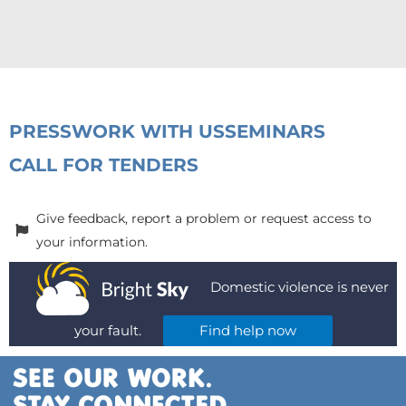
PRESS
WORK WITH US
SEMINARS
CALL FOR TENDERS
Give feedback, report a problem or request access to
your information.
Domestic violence is never
your fault.
Find help now