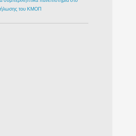
ια συμπεριληπτικά πανεπιστήμια στο
κδήλωσης του ΚΜΟΠ