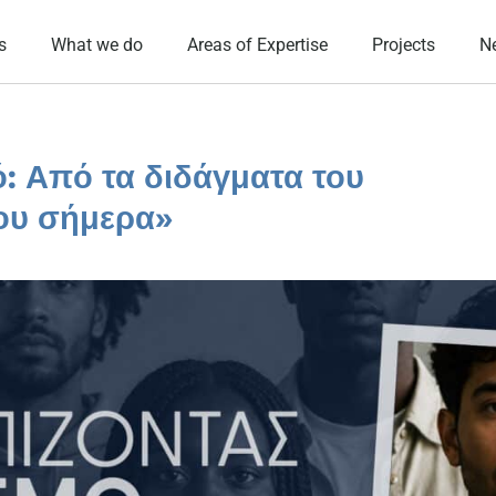
s
What we do
Areas of Expertise
Projects
N
ό: Από τα διδάγματα του
του σήμερα»