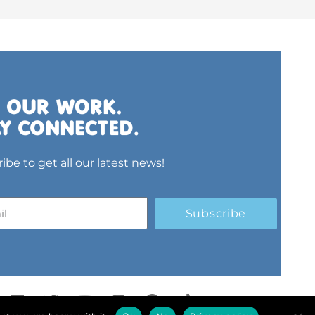
ibe to get all our latest news!
Subscribe
L
T
Y
I
S
T