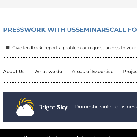
PRESS
WORK WITH US
SEMINARS
CALL F
Give feedback, report a problem or request access to your
About Us
What we do
Areas of Expertise
Proje
Domestic violence is neve
© 2025 All Rights Reserved.
|
Privacy Policy
|
Child Protection P