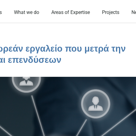
s
What we do
Areas of Expertise
Projects
N
ρεάν εργαλείο που μετρά την
αι επενδύσεων