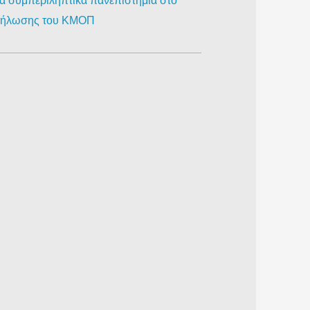
ια συμπεριληπτικά πανεπιστήμια στο
κδήλωσης του ΚΜΟΠ