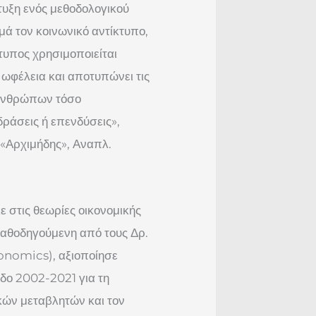
υξη ενός μεθοδολογικού
μά τον κοινωνικό αντίκτυπο,
τυπος χρησιμοποιείται
 ωφέλεια και αποτυπώνει τις
ν ανθρώπων τόσο
ράσεις ή επενδύσεις»,
«Αρχιμήδης», Αναπλ.
 στις θεωρίες οικονομικής
καθοδηγούμενη από τους Δρ.
conomics), αξιοποίησε
οδο 2002-2021 για τη
κών μεταβλητών και τον