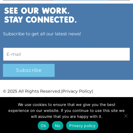
Subscribe to get all our latest news!
Subscribe
© 2025 All Rights Reserved.
|
Privacy Policy
|
Child Protection Policy
|
Gender Equality Plan
|
We use cookies to ensure that we give you the best
Λογοδοσία και Διαφάνεια
experience on our website. If you continue to use this site we
will assume that you are happy with it.
F
L
T
Y
I
S
T
a
i
w
o
n
p
i
Ok
No
Privacy policy
Ελληνικά
Ελληνικά
c
n
i
u
s
o
k