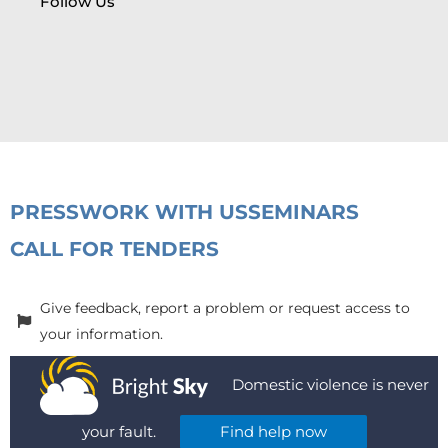
Follow Us
PRESS
WORK WITH US
SEMINARS
CALL FOR TENDERS
Give feedback, report a problem or request access to
your information.
Domestic violence is never
your fault.
Find help now