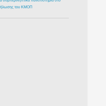
ια συμπεριληπτικά πανεπιστήμια στο
κδήλωσης του ΚΜΟΠ