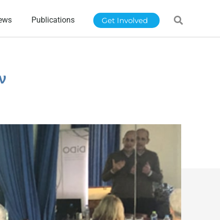
ews
Publications
Get Involved
ν