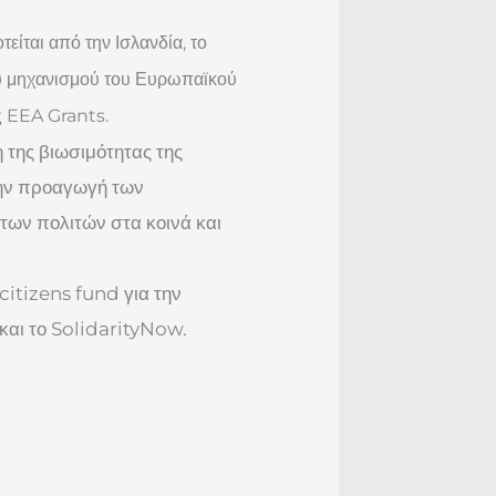
είται από την Ισλανδία, το
κού μηχανισμού του Ευρωπαϊκού
ς EEA Grants.
 της βιωσιμότητας της
την προαγωγή των
των πολιτών στα κοινά και
citizens fund για την
και το SolidarityNow.