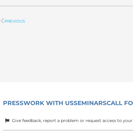
PREVIOUS
Prev
PRESS
WORK WITH US
SEMINARS
CALL F
Give feedback, report a problem or request access to your