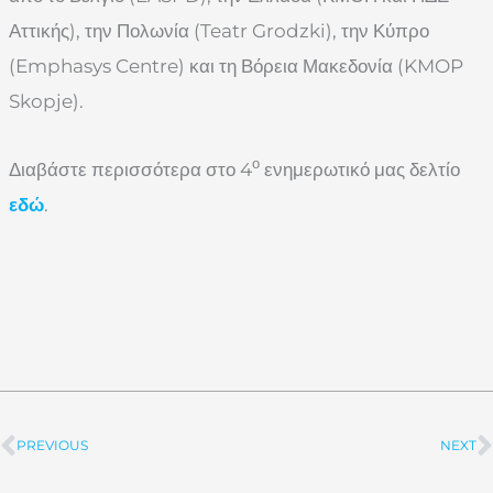
Αττικής), την Πολωνία (Teatr Grodzki), την Κύπρο
(Emphasys Centre) και τη Βόρεια Μακεδονία (KMOP
Skopje).
ο
Διαβάστε περισσότερα στο 4
ενημερωτικό μας δελτίο
εδώ
.
PREVIOUS
NEXT
Prev