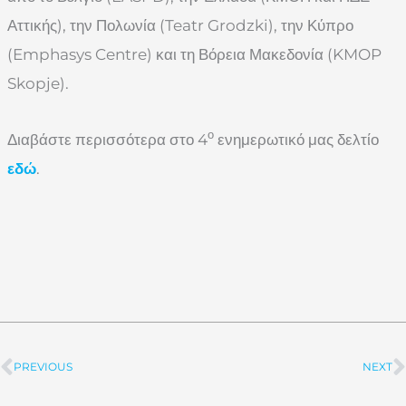
Αττικής), την Πολωνία (Teatr Grodzki), την Κύπρο
(Emphasys Centre) και τη Βόρεια Μακεδονία (KMOP
Skopje).
ο
Διαβάστε περισσότερα στο 4
ενημερωτικό μας δελτίο
εδώ
.
PREVIOUS
NEXT
Prev