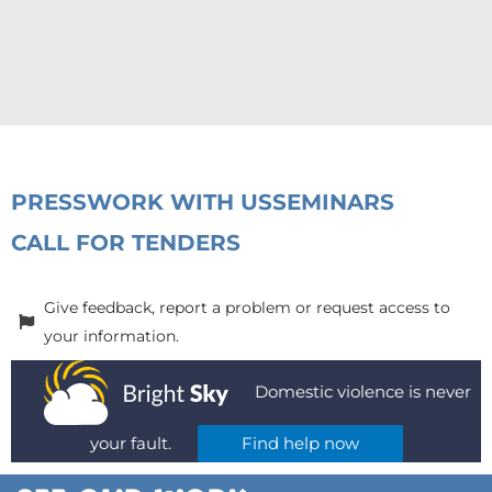
PRESS
WORK WITH US
SEMINARS
CALL FOR TENDERS
Give feedback, report a problem or request access to
your information.
Domestic violence is never
your fault.
Find help now