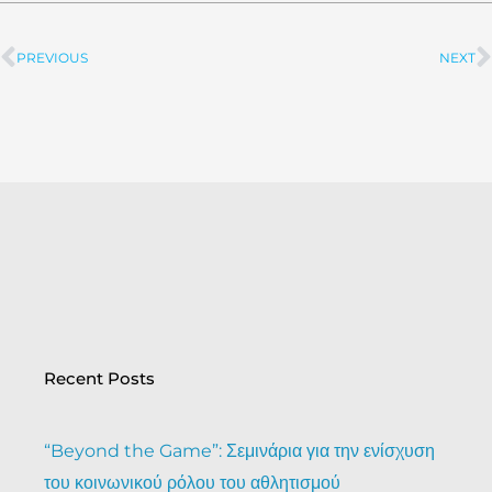
PREVIOUS
NEXT
Prev
Recent Posts
“Beyond the Game”: Σεμινάρια για την ενίσχυση
του κοινωνικού ρόλου του αθλητισμού