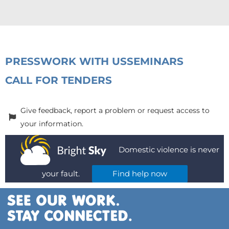
PRESS
WORK WITH US
SEMINARS
CALL FOR TENDERS
Give feedback, report a problem or request access to
your information.
Domestic violence is never
your fault.
Find help now