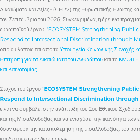
Δικαιώματα και Αξίες» (CERV) της Ευρωπαϊκής Ένωσης κα
τον Σεπτέμβριο του 2026. Συγκεκριμένα, η έρευνα πραγμα
ευρωπαϊκού έργου
‘ECOSYSTEM Strengthening Public A
Respond to Intersectional Discrimination through Mu
οποίο υλοποιείται από το
Υπουργείο Κοινωνικής Συνοχής κα
Επιτροπή για τα Δικαιώματα του Ανθρώπου
και το
ΚΜΟΠ – 
και Καινοτομίας
.
Στόχος του έργου
“
ECOSYSTEM Strengthening Public A
Respond to Intersectional Discrimination through
είναι να συμβάλει στην ανάπτυξη του 2ου Εθνικού Σχεδίου
και της Μισαλλοδοξίας και να ενισχύσει την ικανότητα τω
όσον αφορά την καταπολέμηση της μισαλλοδοξίας, του ρα
και διατομεακών διακρίσεων.