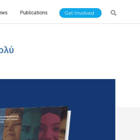
ews
Publications
Get Involved
πολύ