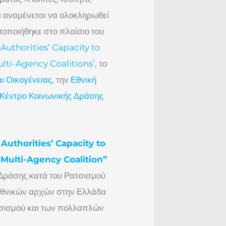
ι αναμένεται να ολοκληρωθεί
τοποιήθηκε στο πλαίσιο του
uthorities’ Capacity to
lti-Agency Coalitions’
, το
ι Οικογένειας,
την
Εθνική
Κέντρο Κοινωνικής Δράσης
uthorities’ Capacity to
 Multi-Agency Coalition”
 Δράσης κατά του Ρατσισμού
ν εθνικών αρχών στην Ελλάδα
τσισμού και των πολλαπλών