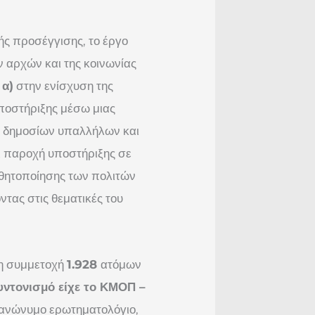
ής προσέγγισης, το έργο
ν αρχών και της κοινωνίας
:
α)
στην ενίσχυση της
ποστήριξης μέσω μιας
ν δημοσίων υπαλλήλων και
 παροχή υποστήριξης σε
σθητοποίησης των πολιτών
τας στις θεματικές του
τη συμμετοχή
1.928
ατόμων
υντονισμό είχε το ΚΜΟΠ –
 ανώνυμο ερωτηματολόγιο,