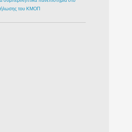
ια συμπεριληπτικά πανεπιστήμια στο
κδήλωσης του ΚΜΟΠ