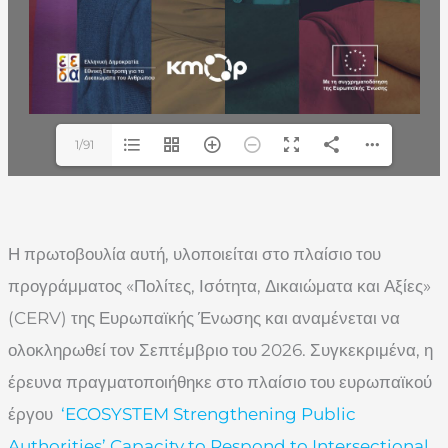
1/91
Η πρωτοβουλία αυτή, υλοποιείται στο πλαίσιο του
προγράμματος «Πολίτες, Ισότητα, Δικαιώματα και Αξίες»
(CERV) της Ευρωπαϊκής Ένωσης και αναμένεται να
ολοκληρωθεί τον Σεπτέμβριο του 2026. Συγκεκριμένα, η
έρευνα πραγματοποιήθηκε στο πλαίσιο του ευρωπαϊκού
έργου
‘ECOSYSTEM Strengthening Public
Authorities’ Capacity to Respond to Intersectional