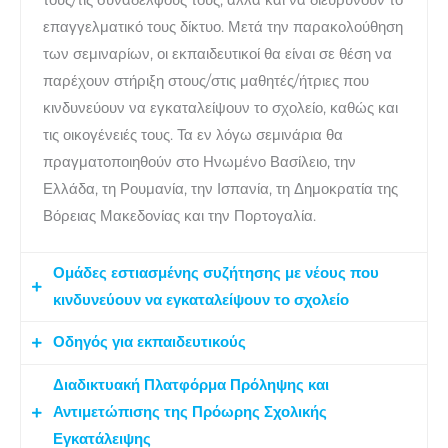
επαγγελματικό τους δίκτυο. Μετά την παρακολούθηση
των σεμιναρίων, οι εκπαιδευτικοί θα είναι σε θέση να
παρέχουν στήριξη στους/στις μαθητές/ήτριες που
κινδυνεύουν να εγκαταλείψουν το σχολείο, καθώς και
τις οικογένειές τους. Τα εν λόγω σεμινάρια θα
πραγματοποιηθούν στο Ηνωμένο Βασίλειο, την
Ελλάδα, τη Ρουμανία, την Ισπανία, τη Δημοκρατία της
Βόρειας Μακεδονίας και την Πορτογαλία.
Ομάδες εστιασμένης συζήτησης με νέους που
κινδυνεύουν να εγκαταλείψουν το σχολείο
Οδηγός για εκπαιδευτικούς
Η ομάδα του APPLE θα διεξάγει ομάδες εστιασμένης
συζήτησης (focus groups) με μαθητές που
Διαδικτυακή Πλατφόρμα Πρόληψης και
Η ομάδα του APPLE θα δημιουργήσει έναν Οδηγό για
διατρέχουν μεγαλύτερο κίνδυνο να εγκαταλείψουν το
Αντιμετώπισης της Πρόωρης Σχολικής
Εκπαιδευτικούς που θα περιλαμβάνει υλικό σχετικά με
σχολείο, προκειμένου να συλλέξει πληροφορίες και
Εγκατάλειψης