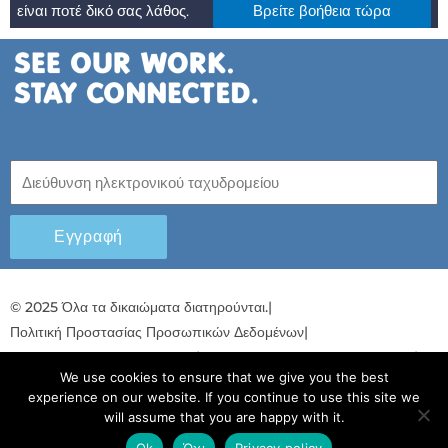
είναι ποτέ δικό σας λάθος.
Βρείτε βοήθεια τώρα
Εγγραφή
© 2025 Όλα τα δικαιώματα διατηρούνται.
|
Πολιτική Προστασίας Προσωπικών Δεδομένων
|
Πολιτική προστασίας παιδιών
|
Σχέδιο για την ισότητα των φύλων
|
We use cookies to ensure that we give you the best
Λογοδοσία και Διαφάνεια
experience on our website. If you continue to use this site we
will assume that you are happy with it.
F
L
T
Y
I
S
T
a
i
w
o
n
p
i
Ok
Όχι
Privacy policy