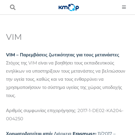
Μετάβαση
στο
περιεχόμενο
VIM
VIM – Παρεμβάσεις ζωτικότητας για τους μετανάστες
Στόχος της VIM είναι να βοηθήσει τους εκπαιδευτικούς
ενηλίκων να υποστηρίξουν τους μετανάστες να βελτιώσουν
την υγεία τους, καθώς και να τους ενθαρρύνει να
χρησιμοποιήσουν το σύστημα υγείας της χώρας υποδοχής
τους.
Αριθμός συμφωνίας επιχορήγησης: 2017-1-DE02-KA204-
004250
Χρηματοδοτείται από:
Διάρκεια
Erasmus+:
11/2017 –