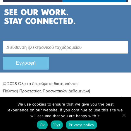
Εγγραφή
© 2025 Όλα τα δικαιώματα διατηρούνται.
|
Πολιτική Προστασίας Προσωπικών Δεδομένων
|
Πολιτική προστασίας παιδιών
|
Σχέδιο για την ισότητα των φύλων
|
We use cookies to ensure that we give you the best
Λογοδοσία και Διαφάνεια
experience on our website. If you continue to use this site we
will assume that you are happy with it.
F
L
T
Y
I
S
T
a
i
w
o
n
p
i
Ok
Όχι
Privacy policy
Ελληνικά
Ελληνικά
c
n
i
u
s
o
k