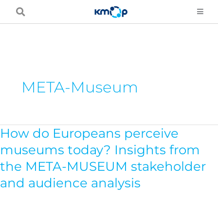
Μετάβαση
στο
περιεχόμενο
META-Museum
How do Europeans perceive
How
do
museums today? Insights from
Europeans
the META-MUSEUM stakeholder
perceive
and audience analysis
museums
today?
Insights