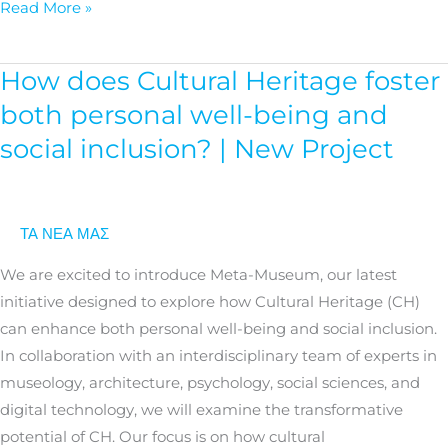
Read More »
How does Cultural Heritage foster
How
does
both personal well-being and
Cultural
social inclusion? | New Project
Heritage
foster
both
ΤΑ ΝΕΑ ΜΑΣ
personal
well-
We are excited to introduce Meta-Museum, our latest
being
initiative designed to explore how Cultural Heritage (CH)
and
can enhance both personal well-being and social inclusion.
social
In collaboration with an interdisciplinary team of experts in
inclusion?
museology, architecture, psychology, social sciences, and
|
digital technology, we will examine the transformative
New
potential of CH. Our focus is on how cultural