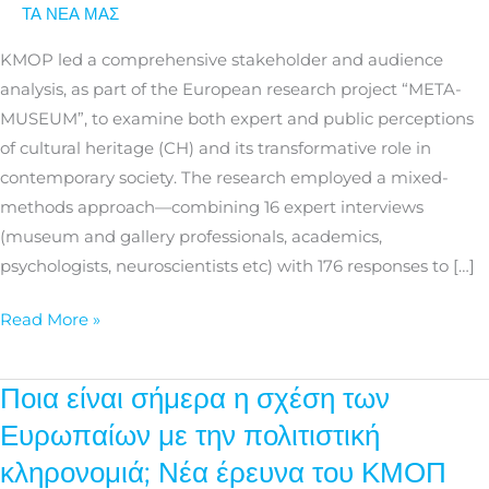
from
ΤΑ ΝΕΑ ΜΑΣ
the
KMOP led a comprehensive stakeholder and audience
META-
analysis, as part of the European research project “META-
MUSEUM
MUSEUM”, to examine both expert and public perceptions
stakeholder
of cultural heritage (CH) and its transformative role in
and
contemporary society. The research employed a mixed-
audience
methods approach—combining 16 expert interviews
analysis
(museum and gallery professionals, academics,
psychologists, neuroscientists etc) with 176 responses to […]
Read More »
Ποια είναι σήμερα η σχέση των
Ποια
είναι
Ευρωπαίων με την πολιτιστική
σήμερα
κληρονομιά; Νέα έρευνα του ΚΜΟΠ
η