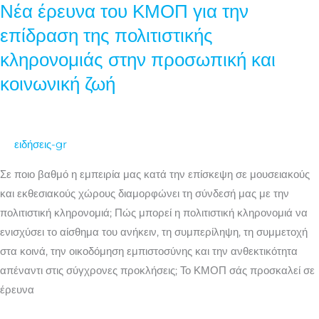
MUSEUM
Νέα έρευνα του ΚΜΟΠ για την
Νέα
έρευνα
επίδραση της πολιτιστικής
του
κληρονομιάς στην προσωπική και
ΚΜΟΠ
κοινωνική ζωή
για
την
επίδραση
της
ειδήσεις-gr
πολιτιστικής
Σε ποιο βαθμό η εμπειρία μας κατά την επίσκεψη σε μουσειακούς
κληρονομιάς
και εκθεσιακούς χώρους διαμορφώνει τη σύνδεσή μας με την
στην
πολιτιστική κληρονομιά; Πώς μπορεί η πολιτιστική κληρονομιά να
προσωπική
ενισχύσει το αίσθημα του ανήκειν, τη συμπερίληψη, τη συμμετοχή
και
στα κοινά, την οικοδόμηση εμπιστοσύνης και την ανθεκτικότητα
κοινωνική
απέναντι στις σύγχρονες προκλήσεις; Το ΚΜΟΠ σάς προσκαλεί σε
ζωή
έρευνα