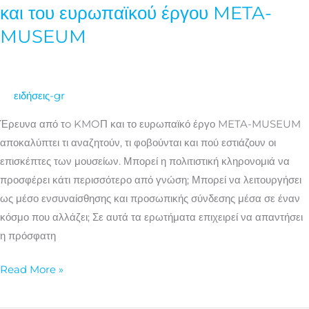
και του ευρωπαϊκού έργου META-
σχέση
MUSEUM
των
Ευρωπαίων
με
την
ειδήσεις-gr
πολιτιστική
Έρευνα από τo KMOΠ και το ευρωπαϊκό έργο META-MUSEUM
κληρονομιά;
αποκαλύπτει τι αναζητούν, τι φοβούνται και πού εστιάζουν οι
Νέα
επισκέπτες των μουσείων. Μπορεί η πολιτιστική κληρονομιά να
έρευνα
προσφέρει κάτι περισσότερο από γνώση; Μπορεί να λειτουργήσει
του
ως μέσο ενσυναίσθησης και προσωπικής σύνδεσης μέσα σε έναν
ΚΜΟΠ
κόσμο που αλλάζει; Σε αυτά τα ερωτήματα επιχειρεί να απαντήσει
και
η πρόσφατη
του
ευρωπαϊκού
Read More »
έργου
META-