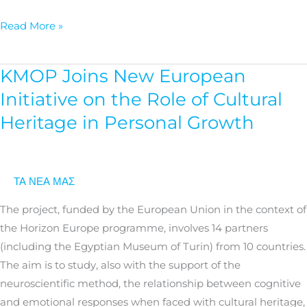
Project
Read More »
KMOP Joins New European
KMOP
Joins
Initiative on the Role of Cultural
New
Heritage in Personal Growth
European
Initiative
on
ΤΑ ΝΕΑ ΜΑΣ
the
Role
The project, funded by the European Union in the context of
of
the Horizon Europe programme, involves 14 partners
Cultural
(including the Egyptian Museum of Turin) from 10 countries.
Heritage
The aim is to study, also with the support of the
in
neuroscientific method, the relationship between cognitive
Personal
and emotional responses when faced with cultural heritage,