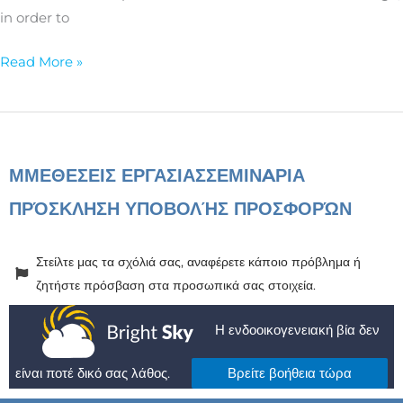
Growth
in order to
Read More »
ΜΜΕ
ΘΕΣΕΙΣ ΕΡΓΑΣΙΑΣ
ΣΕΜΙΝAΡΙΑ
ΠΡΌΣΚΛΗΣΗ ΥΠΟΒΟΛΉΣ ΠΡΟΣΦΟΡΏΝ
Στείλτε μας τα σχόλιά σας, αναφέρετε κάποιο πρόβλημα ή
ζητήστε πρόσβαση στα προσωπικά σας στοιχεία.
Η ενδοοικογενειακή βία δεν
είναι ποτέ δικό σας λάθος.
Βρείτε βοήθεια τώρα