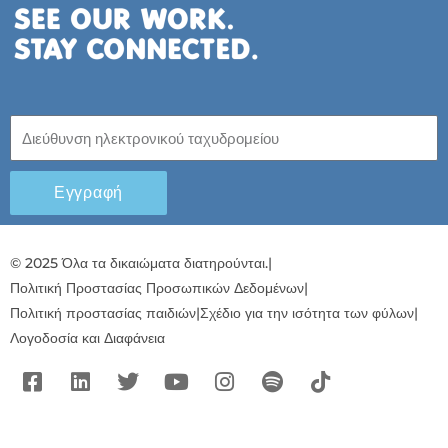
Εγγραφή
© 2025 Όλα τα δικαιώματα διατηρούνται.
|
Πολιτική Προστασίας Προσωπικών Δεδομένων
|
Πολιτική προστασίας παιδιών
|
Σχέδιο για την ισότητα των φύλων
|
Λογοδοσία και Διαφάνεια
F
L
T
Y
I
S
T
a
i
w
o
n
p
i
c
n
i
u
s
o
k
e
k
t
t
t
t
t