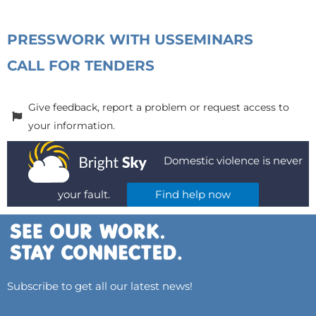
PRESS
WORK WITH US
SEMINARS
CALL FOR TENDERS
Give feedback, report a problem or request access to
your information.
Domestic violence is never
your fault.
Find help now
Subscribe to get all our latest news!