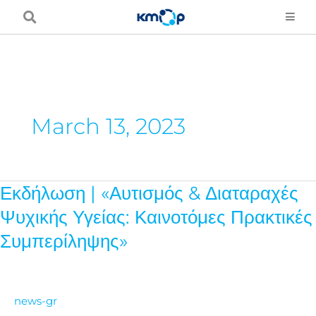
Skip
to
content
March 13, 2023
Εκδήλωση | «Αυτισμός & Διαταραχές
Εκδήλωση
|
Ψυχικής Υγείας: Καινοτόμες Πρακτικές
«Αυτισμός
Συμπερίληψης»
&
Διαταραχές
Ψυχικής
news-gr
Υγείας: