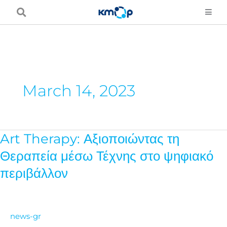
Skip
to
content
March 14, 2023
Art Therapy: Αξιοποιώντας τη
Art
Therapy:
Θεραπεία μέσω Τέχνης στο ψηφιακό
Αξιοποιώντας
περιβάλλον
τη
Θεραπεία
μέσω
news-gr
Τέχνης